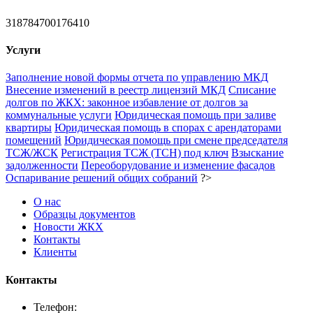
318784700176410
Услуги
Заполнение новой формы отчета по управлению МКД
Внесение изменений в реестр лицензий МКД
Списание
долгов по ЖКХ: законное избавление от долгов за
коммунальные услуги
Юридическая помощь при заливе
квартиры
Юридическая помощь в спорах с арендаторами
помещений
Юридическая помощь при смене председателя
ТСЖ/ЖСК
Регистрация ТСЖ (ТСН) под ключ
Взыскание
задолженности
Переоборудование и изменение фасадов
Оспаривание решений общих собраний
?>
О нас
Образцы документов
Новости ЖКХ
Контакты
Клиенты
Контакты
Телефон: