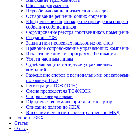
Взыскание задолженности
Образцы документов
Переоборудование и изменение фасадов
Оспаривание решений общих собраний
Юридическое сопровождение проведения общего
собрания собственников
Формирование реестра собственников помещений
Создание ТСЖ
Защита при проверках надзорных органов
Правовое сопровождение управляющих компаний
Исключение дома из программы Реновации
Услуги частным лицам
Судебная защита интересов управляющих
компаний
Разрешение споров с региональными операторами
по вывозу ТКО
Регистрация ТСЖ (ТСН)
Смена председателя ТСЖ/ЖСК
Споры с арендаторами
Юридическая помощь при заливе квартиры
Списание долгов по ЖКХ
Внесение изменений в реестр лицензий МКД
Новости ЖКХ
Статьи
О нас