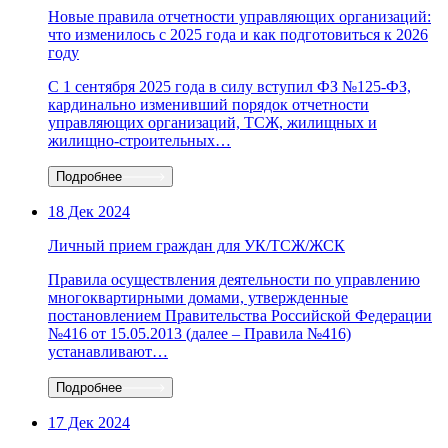
Новые правила отчетности управляющих организаций:
что изменилось с 2025 года и как подготовиться к 2026
году
С 1 сентября 2025 года в силу вступил ФЗ №125-ФЗ,
кардинально изменивший порядок отчетности
управляющих организаций, ТСЖ, жилищных и
жилищно-строительных…
Подробнее
18 Дек 2024
Личный прием граждан для УК/ТСЖ/ЖСК
Правила осуществления деятельности по управлению
многоквартирными домами, утвержденные
постановлением Правительства Российской Федерации
№416 от 15.05.2013 (далее – Правила №416)
устанавливают…
Подробнее
17 Дек 2024