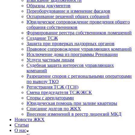
Взыскание задолженности
Образцы документов
Переоборудование и изменение фасадов
Оспаривание решений общих собраний
Юридическое сопровождение проведения общего
собрания собственников
Формирование реестра собственников помещений
Создание ТСЖ
Защита при проверках надзорных органов
Правовое сопровождение управляющих компаний
Исключение дома из программы Реновации
Услуги частным лицам
Судебная защита интересов управляющих
компаний
Разрешение споров с региональными операторами
по вывозу ТКО
Регистрация ТСЖ (ТСН)
Смена председателя ТСЖ/ЖСК
Споры с арендаторами
Юридическая помощь при заливе квартиры
Списание долгов по ЖКХ
Внесение изменений в реестр лицензий МКД
Новости ЖКХ
Статьи
О нас