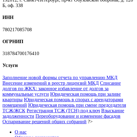
Б, оф. 338
ИНН
780217085708
ОГРНИП
318784700176410
Услуги
Заполнение новой формы отчета по управлению МКД
Внесение изменений в реестр лицензий МКД
Списание
долгов по ЖКХ: законное избавление от долгов за
коммунальные услуги
Юридическая помощь при заливе
квартиры
Юридическая помощь в спорах с арендаторами
помещений
Юридическая помощь при смене председателя
ТСЖ/ЖСК
Регистрация ТСЖ (ТСН) под ключ
Взыскание
задолженности
Переоборудование и изменение фасадов
Оспаривание решений общих собраний
?>
О нас