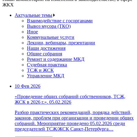
ЖКХ
Актуальные темы
Взаимодействие с госорганами
Вывоз мусора (ТКО)
Иное
Коммунальные услуги
Лекции, вебинары, презентации
Наши достижения
Общие собрания
Ремонт и содержание МКД
Судебная практика
ТСЖ и ЖСК
Управление МКД
10 Фев 2026
«Проведение общих собраний собственников, ТСЖ,
ЖСК в 2026 г.». 05.02.2026
Разбор практических рекомендаций, порядка действий,
законов, проблем при организации и проведении общих
собраний. Мероприятие проведено 05.02.2026 среди
председателей ТСЖ/ЖСК Санкт-Петербурга…