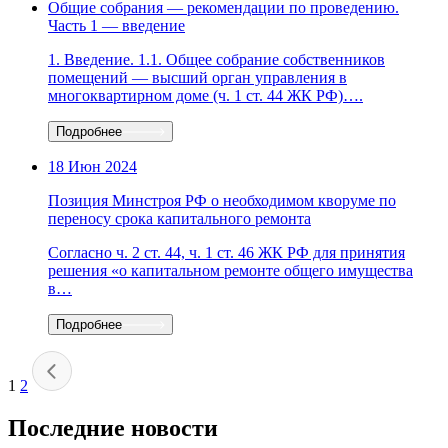
Общие собрания — рекомендации по проведению.
Часть 1 — введение
1. Введение. 1.1. Общее собрание собственников
помещений — высший орган управления в
многоквартирном доме (ч. 1 ст. 44 ЖК РФ)….
Подробнее
18 Июн 2024
Позиция Минстроя РФ о необходимом кворуме по
переносу срока капитального ремонта
Согласно ч. 2 ст. 44, ч. 1 ст. 46 ЖК РФ для принятия
решения «о капитальном ремонте общего имущества
в…
Подробнее
1
2
Последние новости