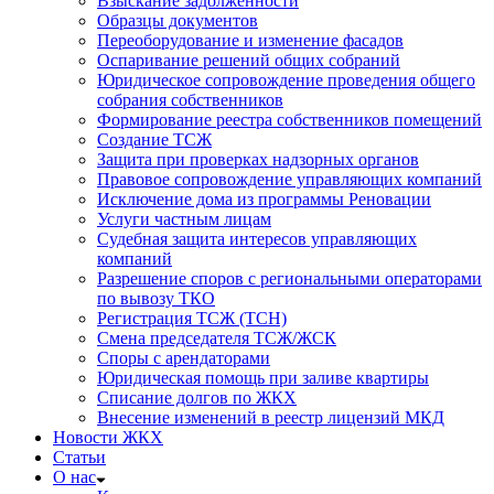
Взыскание задолженности
Образцы документов
Переоборудование и изменение фасадов
Оспаривание решений общих собраний
Юридическое сопровождение проведения общего
собрания собственников
Формирование реестра собственников помещений
Создание ТСЖ
Защита при проверках надзорных органов
Правовое сопровождение управляющих компаний
Исключение дома из программы Реновации
Услуги частным лицам
Судебная защита интересов управляющих
компаний
Разрешение споров с региональными операторами
по вывозу ТКО
Регистрация ТСЖ (ТСН)
Смена председателя ТСЖ/ЖСК
Споры с арендаторами
Юридическая помощь при заливе квартиры
Списание долгов по ЖКХ
Внесение изменений в реестр лицензий МКД
Новости ЖКХ
Статьи
О нас