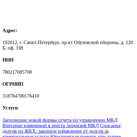
Адрес:
192012, г. Санкт-Петербург, пр-кт Обуховской обороны, д. 120
Б, оф. 338
ИНН
780217085708
ОГРНИП
318784700176410
Услуги
Заполнение новой формы отчета по управлению МКД
Внесение изменений в реестр лицензий МКД
Списание
долгов по ЖКХ: законное избавление от долгов за
коммунальные услуги
Юридическая помощь при заливе