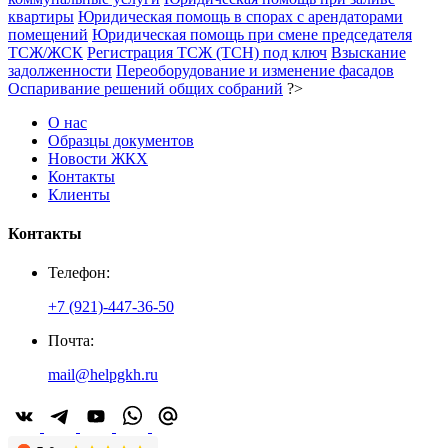
квартиры
Юридическая помощь в спорах с арендаторами
помещений
Юридическая помощь при смене председателя
ТСЖ/ЖСК
Регистрация ТСЖ (ТСН) под ключ
Взыскание
задолженности
Переоборудование и изменение фасадов
Оспаривание решений общих собраний
?>
О нас
Образцы документов
Новости ЖКХ
Контакты
Клиенты
Контакты
Телефон:
+7 (921)-447-36-50
Почта:
mail@helpgkh.ru