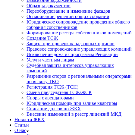
Взыскание задолженности
Образцы документов
Переоборудование и изменение фасадов
Оспаривание решений общих собраний
Юридическое сопровождение проведения общего
собрания собственников
Формирование реестра собственников помещений
Создание ТСЖ
Защита при проверках надзорных органов
Правовое сопровождение управляющих компаний
Исключение дома из программы Реновации
Услуги частным лицам
Судебная защита интересов управляющих
компаний
Разрешение споров с региональными операторами
по вывозу ТКО
Регистрация ТСЖ (ТСН)
Смена председателя ТСЖ/ЖСК
Споры с арендаторами
Юридическая помощь при заливе квартиры
Списание долгов по ЖКХ
Внесение изменений в реестр лицензий МКД
Новости ЖКХ
Статьи
О нас