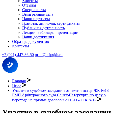
Клиенты
Отзывы
Специалисты
Выигранные дела
Наши партнеры
Грамоты, дипломы, сертификаты
Публичная деятельность
Лекции, вебинары, презентации
Наши достижения
Образцы документов
Контакты
+7 (921)-447-36-50
mail@helpgkh.ru
Главная
Иное
Участие в судебном заседании от имени истца ЖК №13
БМП Арбитражного суда Санкт-Петербурга по делу о
переходе на прямые договоры с ПАО «ТГК №1»
Участие в судебном заседании