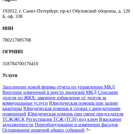
192012, г. Санкт-Петербург, пр-кт Обуховской обороны, д. 120
Б, оф. 338
ИНН
780217085708
ОГРНИП
318784700176410
Услуги
Заполнение новой формы отчета по управлению МКД
Внесение изменений в реестр лицензий МКД
Списание
долгов по ЖКХ: законное избавление от долгов за
коммунальные услуги
Юридическая помощь при заливе
квартиры
Юридическая помощь в спорах с арендаторами
помещений
Юридическая помощь при смене председателя
ТСЖ/ЖСК
Регистрация ТСЖ (ТСН) под ключ
Взыскание
задолженности
Переоборудование и изменение фасадов
Оспаривание решений общих собраний
?>