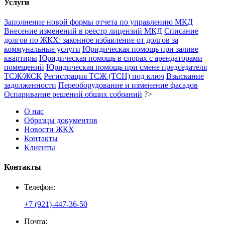
Услуги
Заполнение новой формы отчета по управлению МКД
Внесение изменений в реестр лицензий МКД
Списание
долгов по ЖКХ: законное избавление от долгов за
коммунальные услуги
Юридическая помощь при заливе
квартиры
Юридическая помощь в спорах с арендаторами
помещений
Юридическая помощь при смене председателя
ТСЖ/ЖСК
Регистрация ТСЖ (ТСН) под ключ
Взыскание
задолженности
Переоборудование и изменение фасадов
Оспаривание решений общих собраний
?>
О нас
Образцы документов
Новости ЖКХ
Контакты
Клиенты
Контакты
Телефон:
+7 (921)-447-36-50
Почта: