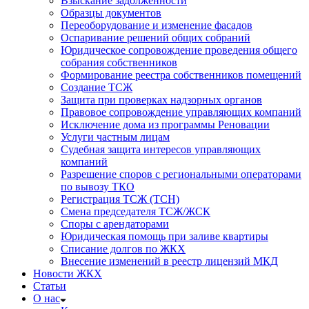
Взыскание задолженности
Образцы документов
Переоборудование и изменение фасадов
Оспаривание решений общих собраний
Юридическое сопровождение проведения общего
собрания собственников
Формирование реестра собственников помещений
Создание ТСЖ
Защита при проверках надзорных органов
Правовое сопровождение управляющих компаний
Исключение дома из программы Реновации
Услуги частным лицам
Судебная защита интересов управляющих
компаний
Разрешение споров с региональными операторами
по вывозу ТКО
Регистрация ТСЖ (ТСН)
Смена председателя ТСЖ/ЖСК
Споры с арендаторами
Юридическая помощь при заливе квартиры
Списание долгов по ЖКХ
Внесение изменений в реестр лицензий МКД
Новости ЖКХ
Статьи
О нас