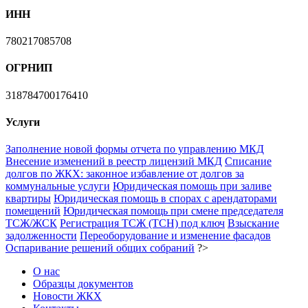
ИНН
780217085708
ОГРНИП
318784700176410
Услуги
Заполнение новой формы отчета по управлению МКД
Внесение изменений в реестр лицензий МКД
Списание
долгов по ЖКХ: законное избавление от долгов за
коммунальные услуги
Юридическая помощь при заливе
квартиры
Юридическая помощь в спорах с арендаторами
помещений
Юридическая помощь при смене председателя
ТСЖ/ЖСК
Регистрация ТСЖ (ТСН) под ключ
Взыскание
задолженности
Переоборудование и изменение фасадов
Оспаривание решений общих собраний
?>
О нас
Образцы документов
Новости ЖКХ