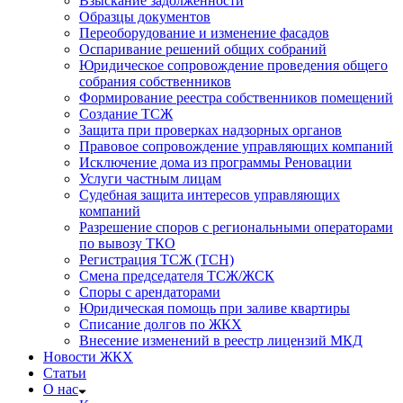
Взыскание задолженности
Образцы документов
Переоборудование и изменение фасадов
Оспаривание решений общих собраний
Юридическое сопровождение проведения общего
собрания собственников
Формирование реестра собственников помещений
Создание ТСЖ
Защита при проверках надзорных органов
Правовое сопровождение управляющих компаний
Исключение дома из программы Реновации
Услуги частным лицам
Судебная защита интересов управляющих
компаний
Разрешение споров с региональными операторами
по вывозу ТКО
Регистрация ТСЖ (ТСН)
Смена председателя ТСЖ/ЖСК
Споры с арендаторами
Юридическая помощь при заливе квартиры
Списание долгов по ЖКХ
Внесение изменений в реестр лицензий МКД
Новости ЖКХ
Статьи
О нас