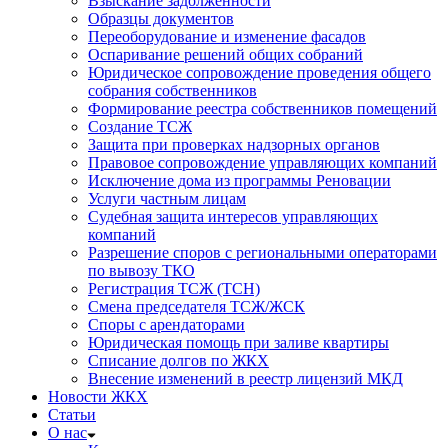
Взыскание задолженности
Образцы документов
Переоборудование и изменение фасадов
Оспаривание решений общих собраний
Юридическое сопровождение проведения общего
собрания собственников
Формирование реестра собственников помещений
Создание ТСЖ
Защита при проверках надзорных органов
Правовое сопровождение управляющих компаний
Исключение дома из программы Реновации
Услуги частным лицам
Судебная защита интересов управляющих
компаний
Разрешение споров с региональными операторами
по вывозу ТКО
Регистрация ТСЖ (ТСН)
Смена председателя ТСЖ/ЖСК
Споры с арендаторами
Юридическая помощь при заливе квартиры
Списание долгов по ЖКХ
Внесение изменений в реестр лицензий МКД
Новости ЖКХ
Статьи
О нас