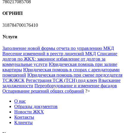
780217085708
ОГРНИП
318784700176410
Услуги
Заполнение новой формы отчета по управлению МКД
Внесение изменений в реестр лицензий МКД
Списание
долгов по ЖКХ: законное избавление от долгов за
коммунальные услуги
Юридическая помощь при заливе
квартиры
Юридическая помощь в спорах с арендаторами
помещений
Юридическая помощь при смене председателя
ТСЖ/ЖСК
Регистрация ТСЖ (ТСН) под ключ
Взыскание
задолженности
Переоборудование и изменение фасадов
Оспаривание решений общих собраний
?>
О нас
Образцы документов
Новости ЖКХ
Контакты
Клиенты