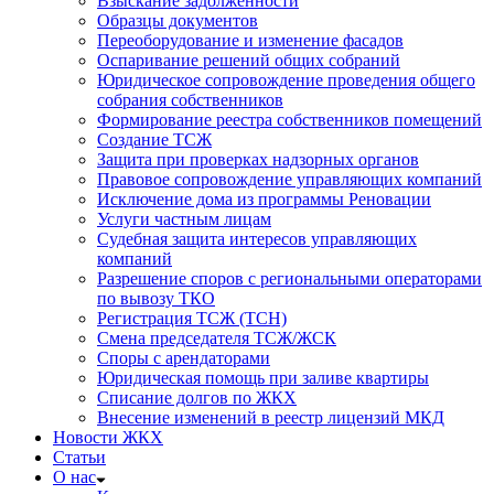
Взыскание задолженности
Образцы документов
Переоборудование и изменение фасадов
Оспаривание решений общих собраний
Юридическое сопровождение проведения общего
собрания собственников
Формирование реестра собственников помещений
Создание ТСЖ
Защита при проверках надзорных органов
Правовое сопровождение управляющих компаний
Исключение дома из программы Реновации
Услуги частным лицам
Судебная защита интересов управляющих
компаний
Разрешение споров с региональными операторами
по вывозу ТКО
Регистрация ТСЖ (ТСН)
Смена председателя ТСЖ/ЖСК
Споры с арендаторами
Юридическая помощь при заливе квартиры
Списание долгов по ЖКХ
Внесение изменений в реестр лицензий МКД
Новости ЖКХ
Статьи
О нас