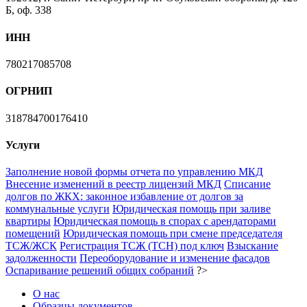
Б, оф. 338
ИНН
780217085708
ОГРНИП
318784700176410
Услуги
Заполнение новой формы отчета по управлению МКД
Внесение изменений в реестр лицензий МКД
Списание
долгов по ЖКХ: законное избавление от долгов за
коммунальные услуги
Юридическая помощь при заливе
квартиры
Юридическая помощь в спорах с арендаторами
помещений
Юридическая помощь при смене председателя
ТСЖ/ЖСК
Регистрация ТСЖ (ТСН) под ключ
Взыскание
задолженности
Переоборудование и изменение фасадов
Оспаривание решений общих собраний
?>
О нас
Образцы документов