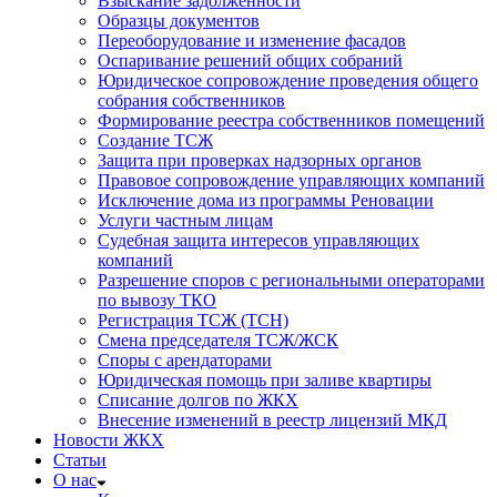
Взыскание задолженности
Образцы документов
Переоборудование и изменение фасадов
Оспаривание решений общих собраний
Юридическое сопровождение проведения общего
собрания собственников
Формирование реестра собственников помещений
Создание ТСЖ
Защита при проверках надзорных органов
Правовое сопровождение управляющих компаний
Исключение дома из программы Реновации
Услуги частным лицам
Судебная защита интересов управляющих
компаний
Разрешение споров с региональными операторами
по вывозу ТКО
Регистрация ТСЖ (ТСН)
Смена председателя ТСЖ/ЖСК
Споры с арендаторами
Юридическая помощь при заливе квартиры
Списание долгов по ЖКХ
Внесение изменений в реестр лицензий МКД
Новости ЖКХ
Статьи
О нас