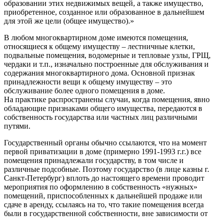
образовании этих недвижимых вещей, а также имущество,
приобретенное, созданное или образованное в дальнейшем
для этой же цели (общее имущество).»
В любом многоквартирном доме имеются помещения,
относящиеся к общему имуществу – лестничные клетки,
подвальные помещения, водомерные и тепловые узлы, ГРЩ,
чердаки и т.п., изначально построенные для обслуживания и
содержания многоквартирного дома. Основной признак
принадлежности вещи к общему имуществу – это
обслуживание более одного помещения в доме.
На практике распространены случаи, когда помещения, явно
обладающие признаками общего имущества, передаются в
собственность государства или частных лиц различными
путями.
Государственный органы обычно ссылаются, что на момент
первой приватизации в доме (примерно 1991-1993 г.г.) все
помещения принадлежали государству, в том числе и
различные подсобные. Поэтому государство (в лице казны г.
Санкт-Петербург) вплоть до настоящего времени проводит
мероприятия по оформлению в собственность «нужных»
помещений, приспособленных к дальнейшей продаже или
сдаче в аренду, ссылаясь на то, что такие помещения всегда
были в государственной собственности, вне зависимости от