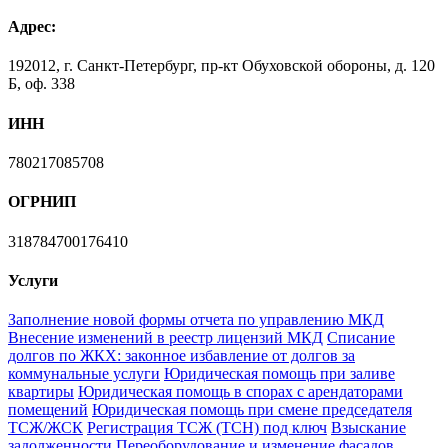
Адрес:
192012, г. Санкт-Петербург, пр-кт Обуховской обороны, д. 120
Б, оф. 338
ИНН
780217085708
ОГРНИП
318784700176410
Услуги
Заполнение новой формы отчета по управлению МКД
Внесение изменений в реестр лицензий МКД
Списание
долгов по ЖКХ: законное избавление от долгов за
коммунальные услуги
Юридическая помощь при заливе
квартиры
Юридическая помощь в спорах с арендаторами
помещений
Юридическая помощь при смене председателя
ТСЖ/ЖСК
Регистрация ТСЖ (ТСН) под ключ
Взыскание
задолженности
Переоборудование и изменение фасадов