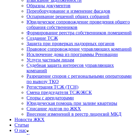
Взыскание задолженности
Образцы документов
Переоборудование и изменение фасадов
Оспаривание решений общих собраний
Юридическое сопровождение проведения общего
собрания собственников
Формирование реестра собственников помещений
Создание ТСЖ
Защита при проверках надзорных органов
Правовое сопровождение управляющих компаний
Исключение дома из программы Реновации
Услуги частным лицам
Судебная защита интересов управляющих
компаний
Разрешение споров с региональными операторами
по вывозу ТКО
Регистрация ТСЖ (ТСН)
Смена председателя ТСЖ/ЖСК
Споры с арендаторами
Юридическая помощь при заливе квартиры
Списание долгов по ЖКХ
Внесение изменений в реестр лицензий МКД
Новости ЖКХ
Статьи
О нас