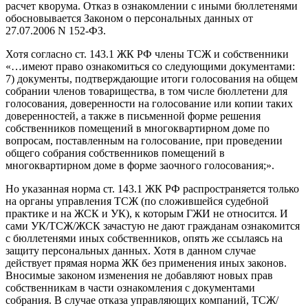
расчет кворума. Отказ в ознакомлении с иными бюллетенями
обосновывается Законом о персональных данных от
27.07.2006 N 152-ФЗ.
Хотя согласно ст. 143.1 ЖК РФ члены ТСЖ и собственники
«…имеют право ознакомиться со следующими документами:
7) документы, подтверждающие итоги голосования на общем
собрании членов товарищества, в том числе бюллетени для
голосования, доверенности на голосование или копии таких
доверенностей, а также в письменной форме решения
собственников помещений в многоквартирном доме по
вопросам, поставленным на голосование, при проведении
общего собрания собственников помещений в
многоквартирном доме в форме заочного голосования;».
Но указанная норма ст. 143.1 ЖК РФ распространяется только
на органы управления ТСЖ (по сложившейся судебной
практике и на ЖСК и УК), к которым ГЖИ не относится. И
сами УК/ТСЖ/ЖСК зачастую не дают гражданам ознакомится
с бюллетенями иных собственников, опять же ссылаясь на
защиту персональных данных. Хотя в данном случае
действует прямая норма ЖК без применения иных законов.
Вносимые законом изменения не добавляют новых прав
собственникам в части ознакомления с документами
собрания. В случае отказа управляющих компаний, ТСЖ/